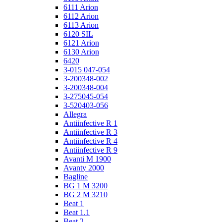
6111 Arion
6112 Arion
6113 Arion
6120 SIL
6121 Arion
6130 Arion
6420
3-015 047-054
3-200348-002
3-200348-004
3-275045-054
3-520403-056
Allegra
Antiinfective R 1
Antiinfective R 3
Antiinfective R 4
Antiinfective R 9
Avanti M 1900
Avanty 2000
Bagline
BG 1 M 3200
BG 2 M 3210
Beat 1
Beat 1.1
Beat 2