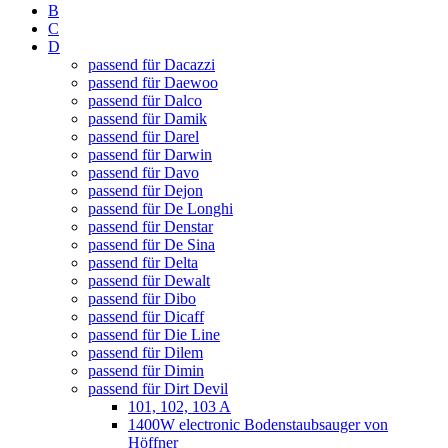
B
C
D
passend für Dacazzi
passend für Daewoo
passend für Dalco
passend für Damik
passend für Darel
passend für Darwin
passend für Davo
passend für Dejon
passend für De Longhi
passend für Denstar
passend für De Sina
passend für Delta
passend für Dewalt
passend für Dibo
passend für Dicaff
passend für Die Line
passend für Dilem
passend für Dimin
passend für Dirt Devil
101, 102, 103 A
1400W electronic Bodenstaubsauger von
Höffner