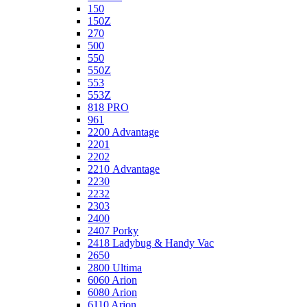
150
150Z
270
500
550
550Z
553
553Z
818 PRO
961
2200 Advantage
2201
2202
2210 Advantage
2230
2232
2303
2400
2407 Porky
2418 Ladybug & Handy Vac
2650
2800 Ultima
6060 Arion
6080 Arion
6110 Arion