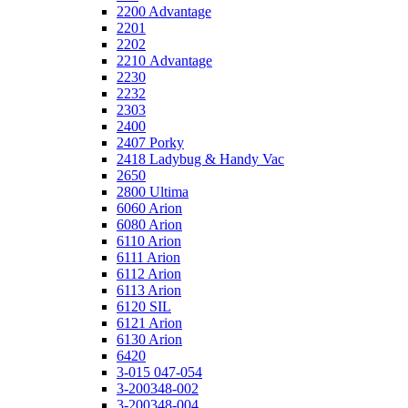
2200 Advantage
2201
2202
2210 Advantage
2230
2232
2303
2400
2407 Porky
2418 Ladybug & Handy Vac
2650
2800 Ultima
6060 Arion
6080 Arion
6110 Arion
6111 Arion
6112 Arion
6113 Arion
6120 SIL
6121 Arion
6130 Arion
6420
3-015 047-054
3-200348-002
3-200348-004