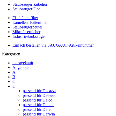
Staubsauger Zubehör
Staubsauger Deo
Flachfaltenfilter
Lamellen- Faltenfilter
Staubsaugerbeutel
Mikrofasertücher
Industriestaubsauger
Einfach bestellen via SAUGAUF-Artikelnummer
Kategorien
meistgekauft
Angebote
A
B
C
D
passend für Dacazzi
passend für Daewoo
passend für Dalco
passend für Damik
passend für Darel
passend für Darwin