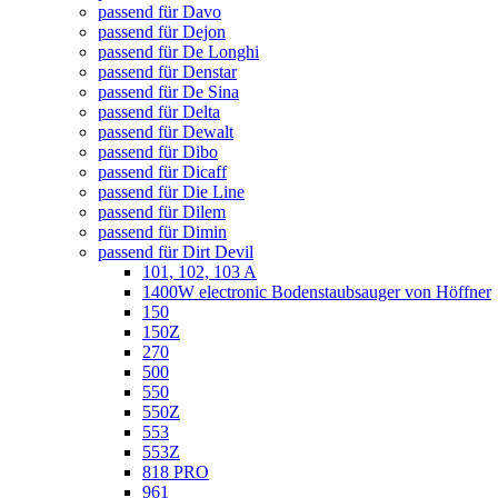
passend für Davo
passend für Dejon
passend für De Longhi
passend für Denstar
passend für De Sina
passend für Delta
passend für Dewalt
passend für Dibo
passend für Dicaff
passend für Die Line
passend für Dilem
passend für Dimin
passend für Dirt Devil
101, 102, 103 A
1400W electronic Bodenstaubsauger von Höffner
150
150Z
270
500
550
550Z
553
553Z
818 PRO
961