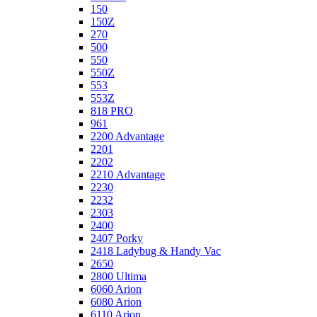
150
150Z
270
500
550
550Z
553
553Z
818 PRO
961
2200 Advantage
2201
2202
2210 Advantage
2230
2232
2303
2400
2407 Porky
2418 Ladybug & Handy Vac
2650
2800 Ultima
6060 Arion
6080 Arion
6110 Arion