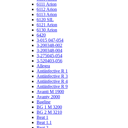
6111 Arion
6112 Arion
6113 Arion
6120 SIL
6121 Arion
6130 Arion
6420
3-015 047-054
3-200348-002
3-200348-004
3-275045-054
3-520403-056
Allegra
Antiinfective R 1
Antiinfective R 3
Antiinfective R 4
Antiinfective R 9
Avanti M 1900
Avanty 2000
Bagline
BG 1 M 3200
BG 2 M 3210
Beat 1
Beat 1.1
Beat 2