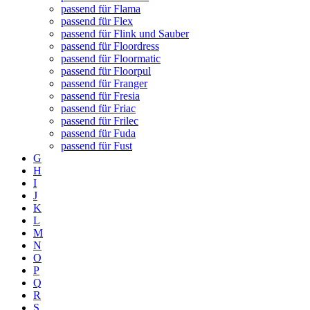
passend für Flama
passend für Flex
passend für Flink und Sauber
passend für Floordress
passend für Floormatic
passend für Floorpul
passend für Franger
passend für Fresia
passend für Friac
passend für Frilec
passend für Fuda
passend für Fust
G
H
I
J
K
L
M
N
O
P
Q
R
S