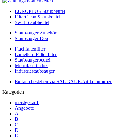
EUROPLUS Staubbeutel
FilterClean Staubbeutel
Swirl Staubbeutel
Staubsauger Zubehör
Staubsauger Deo
Flachfaltenfilter
Lamellen- Faltenfilter
Staubsaugerbeutel
Mikrofasertücher
Industriestaubsauger
Einfach bestellen via SAUGAUF-Artikelnummer
Kategorien
meistgekauft
Angebote
A
B
C
D
E