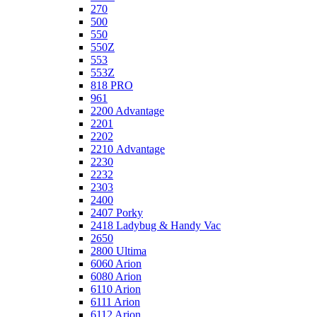
270
500
550
550Z
553
553Z
818 PRO
961
2200 Advantage
2201
2202
2210 Advantage
2230
2232
2303
2400
2407 Porky
2418 Ladybug & Handy Vac
2650
2800 Ultima
6060 Arion
6080 Arion
6110 Arion
6111 Arion
6112 Arion