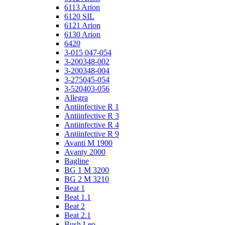
6113 Arion
6120 SIL
6121 Arion
6130 Arion
6420
3-015 047-054
3-200348-002
3-200348-004
3-275045-054
3-520403-056
Allegra
Antiinfective R 1
Antiinfective R 3
Antiinfective R 4
Antiinfective R 9
Avanti M 1900
Avanty 2000
Bagline
BG 1 M 3200
BG 2 M 3210
Beat 1
Beat 1.1
Beat 2
Beat 2.1
Bush Leo