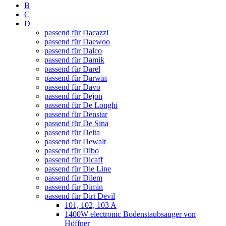
B
C
D
passend für Dacazzi
passend für Daewoo
passend für Dalco
passend für Damik
passend für Darel
passend für Darwin
passend für Davo
passend für Dejon
passend für De Longhi
passend für Denstar
passend für De Sina
passend für Delta
passend für Dewalt
passend für Dibo
passend für Dicaff
passend für Die Line
passend für Dilem
passend für Dimin
passend für Dirt Devil
101, 102, 103 A
1400W electronic Bodenstaubsauger von
Höffner