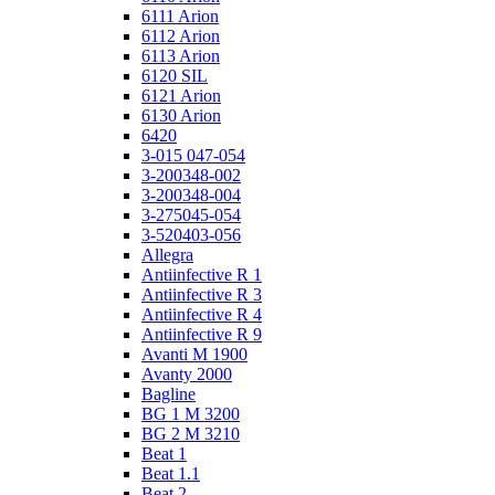
6111 Arion
6112 Arion
6113 Arion
6120 SIL
6121 Arion
6130 Arion
6420
3-015 047-054
3-200348-002
3-200348-004
3-275045-054
3-520403-056
Allegra
Antiinfective R 1
Antiinfective R 3
Antiinfective R 4
Antiinfective R 9
Avanti M 1900
Avanty 2000
Bagline
BG 1 M 3200
BG 2 M 3210
Beat 1
Beat 1.1
Beat 2