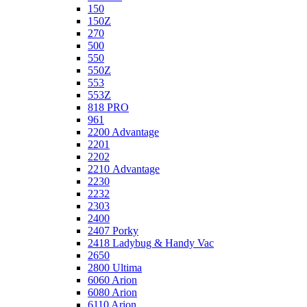
150
150Z
270
500
550
550Z
553
553Z
818 PRO
961
2200 Advantage
2201
2202
2210 Advantage
2230
2232
2303
2400
2407 Porky
2418 Ladybug & Handy Vac
2650
2800 Ultima
6060 Arion
6080 Arion
6110 Arion