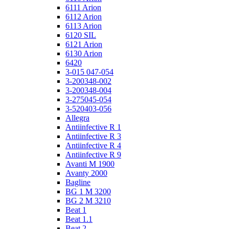
6111 Arion
6112 Arion
6113 Arion
6120 SIL
6121 Arion
6130 Arion
6420
3-015 047-054
3-200348-002
3-200348-004
3-275045-054
3-520403-056
Allegra
Antiinfective R 1
Antiinfective R 3
Antiinfective R 4
Antiinfective R 9
Avanti M 1900
Avanty 2000
Bagline
BG 1 M 3200
BG 2 M 3210
Beat 1
Beat 1.1
Beat 2