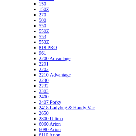
150
150Z
270
500
550
550Z
553
553Z
818 PRO
961
2200 Advantage
2201
2202
2210 Advantage
2230
2232
2303
2400
2407 Porky
2418 Ladybug & Handy Vac
2650
2800 Ultima
6060 Arion
6080 Arion
6110 Arion