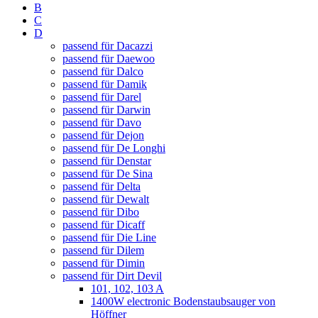
B
C
D
passend für Dacazzi
passend für Daewoo
passend für Dalco
passend für Damik
passend für Darel
passend für Darwin
passend für Davo
passend für Dejon
passend für De Longhi
passend für Denstar
passend für De Sina
passend für Delta
passend für Dewalt
passend für Dibo
passend für Dicaff
passend für Die Line
passend für Dilem
passend für Dimin
passend für Dirt Devil
101, 102, 103 A
1400W electronic Bodenstaubsauger von
Höffner