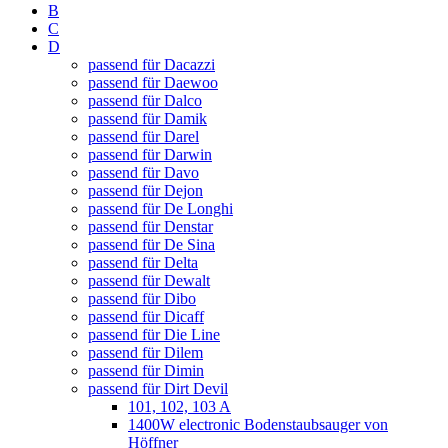
B
C
D
passend für Dacazzi
passend für Daewoo
passend für Dalco
passend für Damik
passend für Darel
passend für Darwin
passend für Davo
passend für Dejon
passend für De Longhi
passend für Denstar
passend für De Sina
passend für Delta
passend für Dewalt
passend für Dibo
passend für Dicaff
passend für Die Line
passend für Dilem
passend für Dimin
passend für Dirt Devil
101, 102, 103 A
1400W electronic Bodenstaubsauger von
Höffner