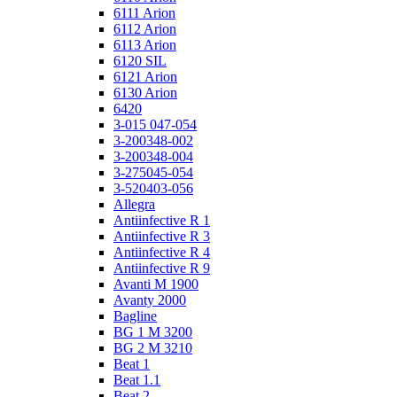
6111 Arion
6112 Arion
6113 Arion
6120 SIL
6121 Arion
6130 Arion
6420
3-015 047-054
3-200348-002
3-200348-004
3-275045-054
3-520403-056
Allegra
Antiinfective R 1
Antiinfective R 3
Antiinfective R 4
Antiinfective R 9
Avanti M 1900
Avanty 2000
Bagline
BG 1 M 3200
BG 2 M 3210
Beat 1
Beat 1.1
Beat 2