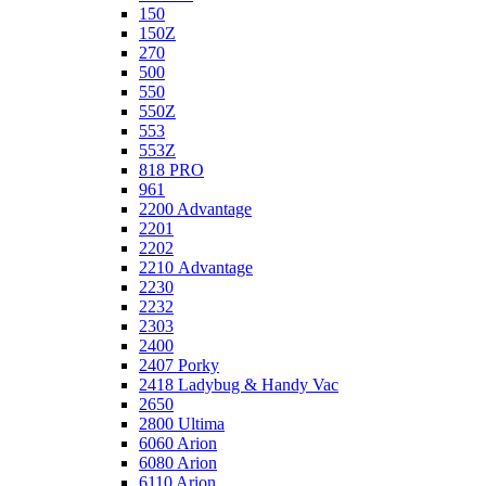
150
150Z
270
500
550
550Z
553
553Z
818 PRO
961
2200 Advantage
2201
2202
2210 Advantage
2230
2232
2303
2400
2407 Porky
2418 Ladybug & Handy Vac
2650
2800 Ultima
6060 Arion
6080 Arion
6110 Arion