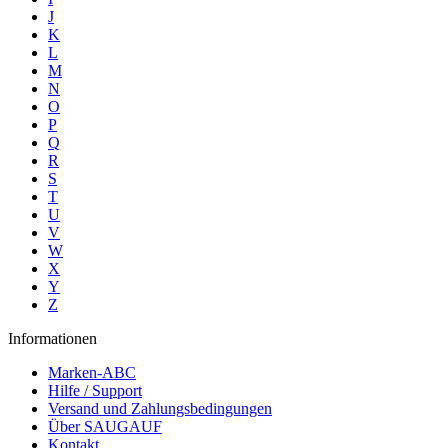
J
K
L
M
N
O
P
Q
R
S
T
U
V
W
X
Y
Z
Informationen
Marken-ABC
Hilfe / Support
Versand und Zahlungsbedingungen
Über SAUGAUF
Kontakt