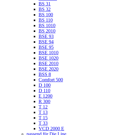
BS 31
BS 32
BS 100
BS 110
BS 1010
BS 2010
BSE 93
BSE 94
BSE 95
BSE 1010
BSE 1020
BSE 2010
BSE 2020
BSS 8
Comfort 500
D 100
D 110
E 1200
R 300
T 12
T 13
T 15
T 33
VCD 2000 E
passend für Die Line