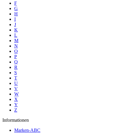
F
G
H
I
J
K
L
M
N
O
P
Q
R
S
T
U
V
W
X
Y
Z
Informationen
Marken-ABC