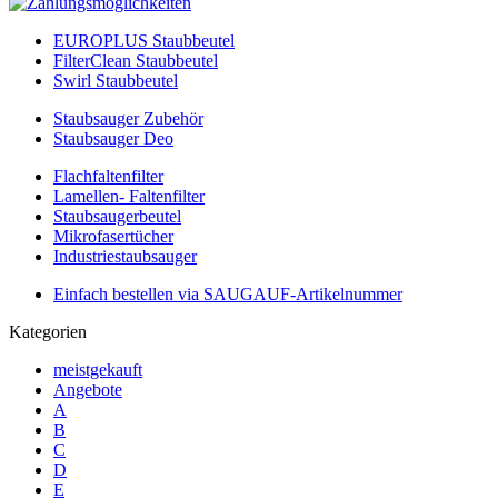
EUROPLUS Staubbeutel
FilterClean Staubbeutel
Swirl Staubbeutel
Staubsauger Zubehör
Staubsauger Deo
Flachfaltenfilter
Lamellen- Faltenfilter
Staubsaugerbeutel
Mikrofasertücher
Industriestaubsauger
Einfach bestellen via SAUGAUF-Artikelnummer
Kategorien
meistgekauft
Angebote
A
B
C
D
E