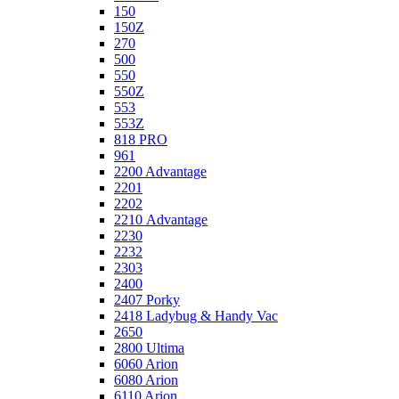
150
150Z
270
500
550
550Z
553
553Z
818 PRO
961
2200 Advantage
2201
2202
2210 Advantage
2230
2232
2303
2400
2407 Porky
2418 Ladybug & Handy Vac
2650
2800 Ultima
6060 Arion
6080 Arion
6110 Arion