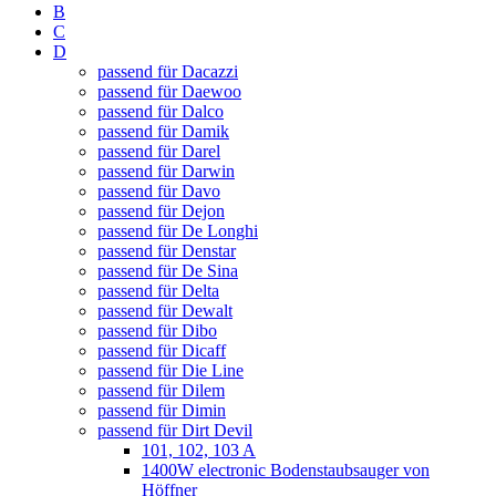
B
C
D
passend für Dacazzi
passend für Daewoo
passend für Dalco
passend für Damik
passend für Darel
passend für Darwin
passend für Davo
passend für Dejon
passend für De Longhi
passend für Denstar
passend für De Sina
passend für Delta
passend für Dewalt
passend für Dibo
passend für Dicaff
passend für Die Line
passend für Dilem
passend für Dimin
passend für Dirt Devil
101, 102, 103 A
1400W electronic Bodenstaubsauger von
Höffner