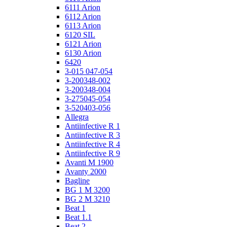
6111 Arion
6112 Arion
6113 Arion
6120 SIL
6121 Arion
6130 Arion
6420
3-015 047-054
3-200348-002
3-200348-004
3-275045-054
3-520403-056
Allegra
Antiinfective R 1
Antiinfective R 3
Antiinfective R 4
Antiinfective R 9
Avanti M 1900
Avanty 2000
Bagline
BG 1 M 3200
BG 2 M 3210
Beat 1
Beat 1.1
Beat 2