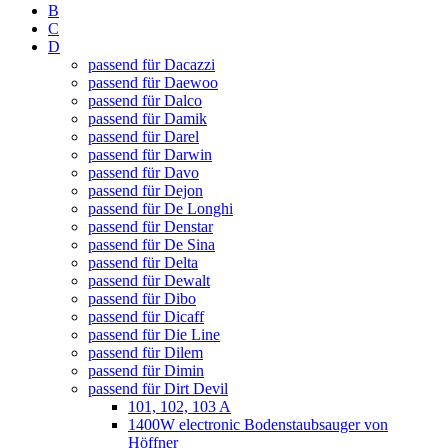
B
C
D
passend für Dacazzi
passend für Daewoo
passend für Dalco
passend für Damik
passend für Darel
passend für Darwin
passend für Davo
passend für Dejon
passend für De Longhi
passend für Denstar
passend für De Sina
passend für Delta
passend für Dewalt
passend für Dibo
passend für Dicaff
passend für Die Line
passend für Dilem
passend für Dimin
passend für Dirt Devil
101, 102, 103 A
1400W electronic Bodenstaubsauger von
Höffner