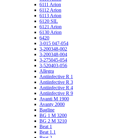
6111 Arion
6112 Arion
6113 Arion
6120 SIL
6121 Arion
6130 Arion
6420
3-015 047-054
3-200348-002
3-200348-004
3-275045-054
3-520403-056
Allegra
Antiinfective R 1
Antiinfective R 3
Antiinfective R 4
Antiinfective R 9
Avanti M 1900
Avanty 2000
Bagline
BG 1 M 3200
BG 2 M 3210
Beat 1
Beat 1.1
Beat 2