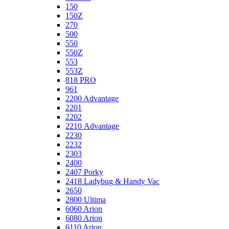
150
150Z
270
500
550
550Z
553
553Z
818 PRO
961
2200 Advantage
2201
2202
2210 Advantage
2230
2232
2303
2400
2407 Porky
2418 Ladybug & Handy Vac
2650
2800 Ultima
6060 Arion
6080 Arion
6110 Arion