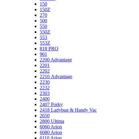
150
150Z
270
500
550
550Z
553
553Z
818 PRO
961
2200 Advantage
2201
2202
2210 Advantage
2230
2232
2303
2400
2407 Porky
2418 Ladybug & Handy Vac
2650
2800 Ultima
6060 Arion
6080 Arion
6110 Arion