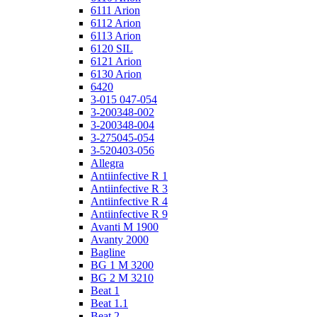
6111 Arion
6112 Arion
6113 Arion
6120 SIL
6121 Arion
6130 Arion
6420
3-015 047-054
3-200348-002
3-200348-004
3-275045-054
3-520403-056
Allegra
Antiinfective R 1
Antiinfective R 3
Antiinfective R 4
Antiinfective R 9
Avanti M 1900
Avanty 2000
Bagline
BG 1 M 3200
BG 2 M 3210
Beat 1
Beat 1.1
Beat 2