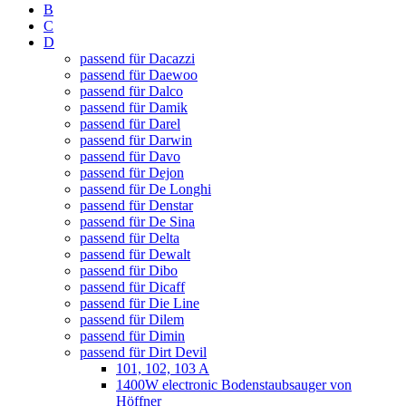
B
C
D
passend für Dacazzi
passend für Daewoo
passend für Dalco
passend für Damik
passend für Darel
passend für Darwin
passend für Davo
passend für Dejon
passend für De Longhi
passend für Denstar
passend für De Sina
passend für Delta
passend für Dewalt
passend für Dibo
passend für Dicaff
passend für Die Line
passend für Dilem
passend für Dimin
passend für Dirt Devil
101, 102, 103 A
1400W electronic Bodenstaubsauger von
Höffner