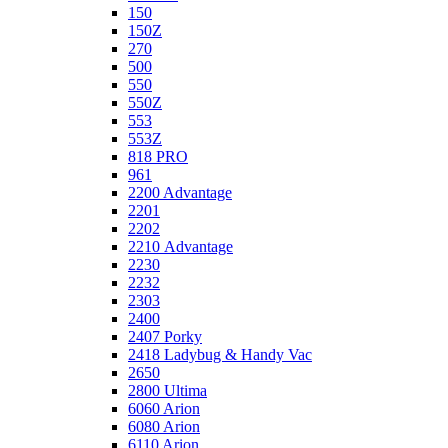
150
150Z
270
500
550
550Z
553
553Z
818 PRO
961
2200 Advantage
2201
2202
2210 Advantage
2230
2232
2303
2400
2407 Porky
2418 Ladybug & Handy Vac
2650
2800 Ultima
6060 Arion
6080 Arion
6110 Arion