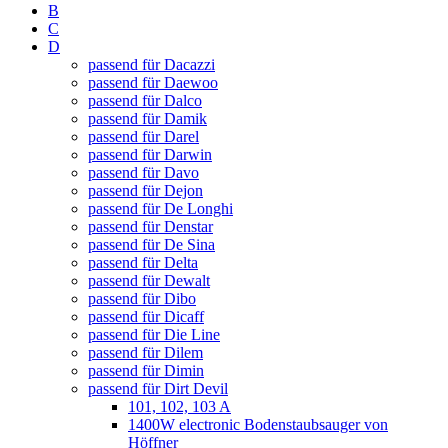
B
C
D
passend für Dacazzi
passend für Daewoo
passend für Dalco
passend für Damik
passend für Darel
passend für Darwin
passend für Davo
passend für Dejon
passend für De Longhi
passend für Denstar
passend für De Sina
passend für Delta
passend für Dewalt
passend für Dibo
passend für Dicaff
passend für Die Line
passend für Dilem
passend für Dimin
passend für Dirt Devil
101, 102, 103 A
1400W electronic Bodenstaubsauger von
Höffner