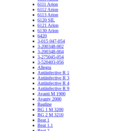
6111 Arion
6112 Arion
6113 Arion
6120 SIL
6121 Arion
6130 Arion
6420
3-015 047-054
3-200348-002
3-200348-004
3-275045-054
3-520403-056
Allegra
Antiinfective R 1
Antiinfective R 3
Antiinfective R 4
Antiinfective R 9
Avanti M 1900
Avanty 2000
Bagline
BG 1 M 3200
BG 2 M 3210
Beat 1
Beat 1.1
Beat 2