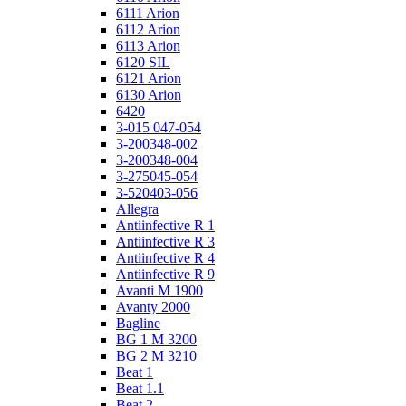
6111 Arion
6112 Arion
6113 Arion
6120 SIL
6121 Arion
6130 Arion
6420
3-015 047-054
3-200348-002
3-200348-004
3-275045-054
3-520403-056
Allegra
Antiinfective R 1
Antiinfective R 3
Antiinfective R 4
Antiinfective R 9
Avanti M 1900
Avanty 2000
Bagline
BG 1 M 3200
BG 2 M 3210
Beat 1
Beat 1.1
Beat 2