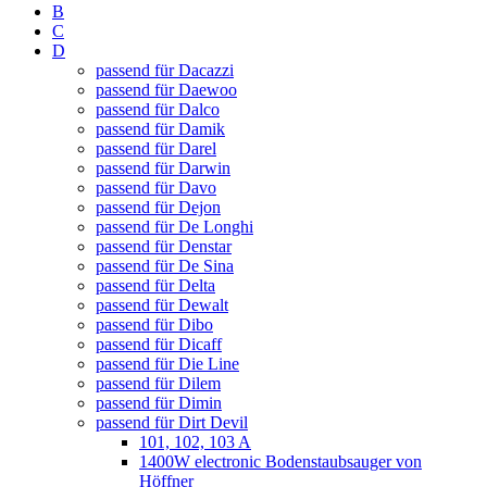
B
C
D
passend für Dacazzi
passend für Daewoo
passend für Dalco
passend für Damik
passend für Darel
passend für Darwin
passend für Davo
passend für Dejon
passend für De Longhi
passend für Denstar
passend für De Sina
passend für Delta
passend für Dewalt
passend für Dibo
passend für Dicaff
passend für Die Line
passend für Dilem
passend für Dimin
passend für Dirt Devil
101, 102, 103 A
1400W electronic Bodenstaubsauger von
Höffner