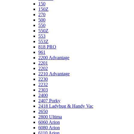
150
150Z
270
500
550
550Z
553
553Z
818 PRO
961
2200 Advantage
2201
2202
2210 Advantage
2230
2232
2303
2400
2407 Porky
2418 Ladybug & Handy Vac
2650
2800 Ultima
6060 Arion
6080 Arion
6110 Arion