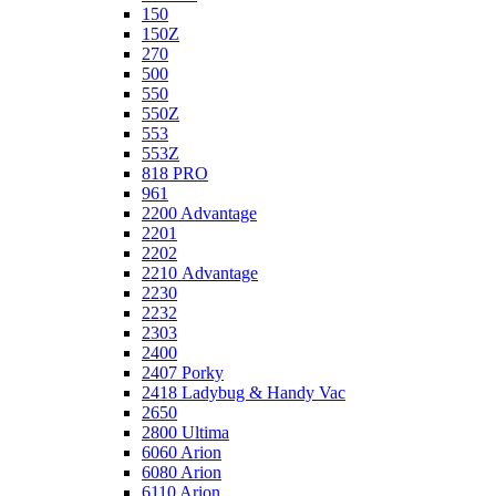
150
150Z
270
500
550
550Z
553
553Z
818 PRO
961
2200 Advantage
2201
2202
2210 Advantage
2230
2232
2303
2400
2407 Porky
2418 Ladybug & Handy Vac
2650
2800 Ultima
6060 Arion
6080 Arion
6110 Arion