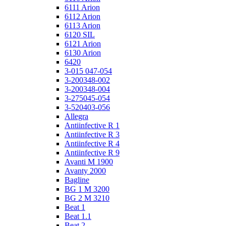
6111 Arion
6112 Arion
6113 Arion
6120 SIL
6121 Arion
6130 Arion
6420
3-015 047-054
3-200348-002
3-200348-004
3-275045-054
3-520403-056
Allegra
Antiinfective R 1
Antiinfective R 3
Antiinfective R 4
Antiinfective R 9
Avanti M 1900
Avanty 2000
Bagline
BG 1 M 3200
BG 2 M 3210
Beat 1
Beat 1.1
Beat 2