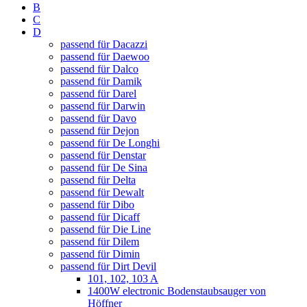
B
C
D
passend für Dacazzi
passend für Daewoo
passend für Dalco
passend für Damik
passend für Darel
passend für Darwin
passend für Davo
passend für Dejon
passend für De Longhi
passend für Denstar
passend für De Sina
passend für Delta
passend für Dewalt
passend für Dibo
passend für Dicaff
passend für Die Line
passend für Dilem
passend für Dimin
passend für Dirt Devil
101, 102, 103 A
1400W electronic Bodenstaubsauger von
Höffner