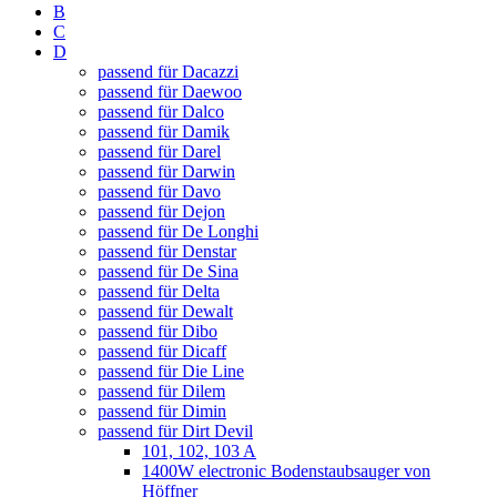
B
C
D
passend für Dacazzi
passend für Daewoo
passend für Dalco
passend für Damik
passend für Darel
passend für Darwin
passend für Davo
passend für Dejon
passend für De Longhi
passend für Denstar
passend für De Sina
passend für Delta
passend für Dewalt
passend für Dibo
passend für Dicaff
passend für Die Line
passend für Dilem
passend für Dimin
passend für Dirt Devil
101, 102, 103 A
1400W electronic Bodenstaubsauger von
Höffner