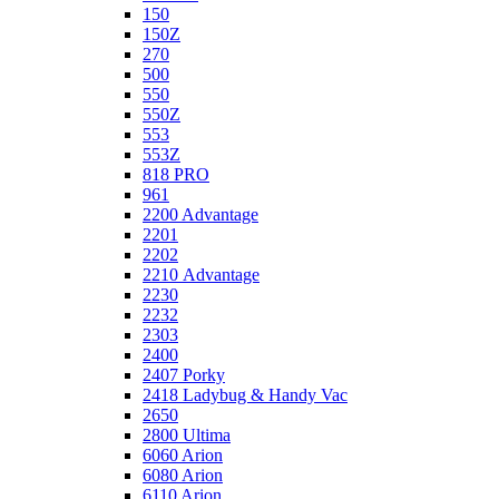
150
150Z
270
500
550
550Z
553
553Z
818 PRO
961
2200 Advantage
2201
2202
2210 Advantage
2230
2232
2303
2400
2407 Porky
2418 Ladybug & Handy Vac
2650
2800 Ultima
6060 Arion
6080 Arion
6110 Arion