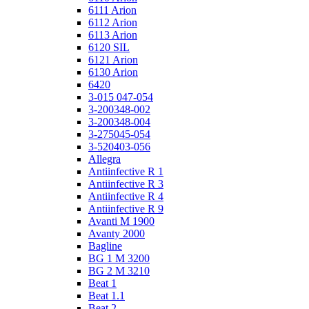
6111 Arion
6112 Arion
6113 Arion
6120 SIL
6121 Arion
6130 Arion
6420
3-015 047-054
3-200348-002
3-200348-004
3-275045-054
3-520403-056
Allegra
Antiinfective R 1
Antiinfective R 3
Antiinfective R 4
Antiinfective R 9
Avanti M 1900
Avanty 2000
Bagline
BG 1 M 3200
BG 2 M 3210
Beat 1
Beat 1.1
Beat 2