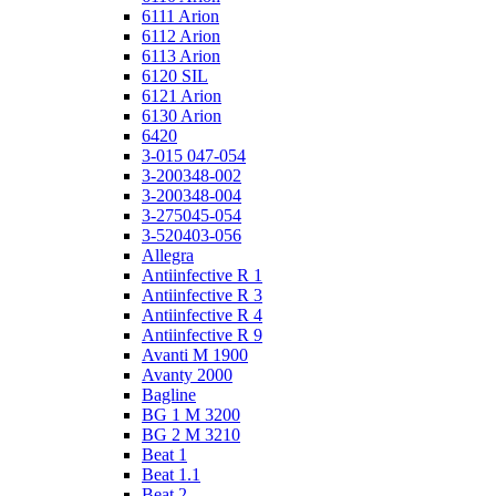
6111 Arion
6112 Arion
6113 Arion
6120 SIL
6121 Arion
6130 Arion
6420
3-015 047-054
3-200348-002
3-200348-004
3-275045-054
3-520403-056
Allegra
Antiinfective R 1
Antiinfective R 3
Antiinfective R 4
Antiinfective R 9
Avanti M 1900
Avanty 2000
Bagline
BG 1 M 3200
BG 2 M 3210
Beat 1
Beat 1.1
Beat 2