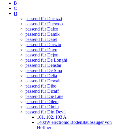
B
C
D
passend für Dacazzi
passend für Daewoo
passend für Dalco
passend für Damik
passend für Darel
passend für Darwin
passend für Davo
passend für Dejon
passend für De Longhi
passend für Denstar
passend für De Sina
passend für Delta
passend für Dewalt
passend für Dibo
passend für Dicaff
passend für Die Line
passend für Dilem
passend für Dimin
passend für Dirt Devil
101, 102, 103 A
1400W electronic Bodenstaubsauger von
Höffner