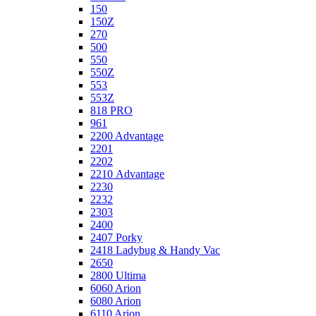
150
150Z
270
500
550
550Z
553
553Z
818 PRO
961
2200 Advantage
2201
2202
2210 Advantage
2230
2232
2303
2400
2407 Porky
2418 Ladybug & Handy Vac
2650
2800 Ultima
6060 Arion
6080 Arion
6110 Arion