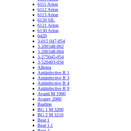
6111 Arion
6112 Arion
6113 Arion
6120 SIL
6121 Arion
6130 Arion
6420
3-015 047-054
3-200348-002
3-200348-004
3-275045-054
3-520403-056
Allegra
Antiinfective R 1
Antiinfective R 3
Antiinfective R 4
Antiinfective R 9
Avanti M 1900
Avanty 2000
Bagline
BG 1 M 3200
BG 2 M 3210
Beat 1
Beat 1.1
Beat 2