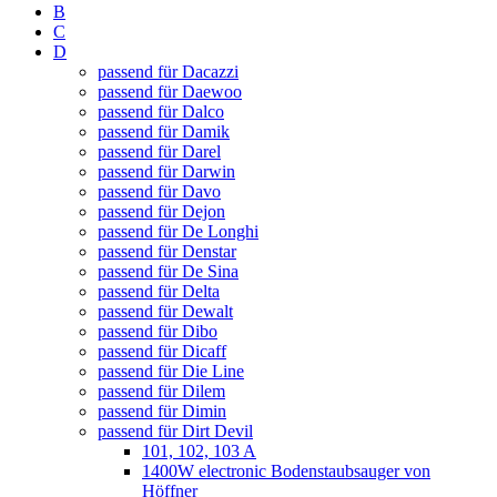
B
C
D
passend für Dacazzi
passend für Daewoo
passend für Dalco
passend für Damik
passend für Darel
passend für Darwin
passend für Davo
passend für Dejon
passend für De Longhi
passend für Denstar
passend für De Sina
passend für Delta
passend für Dewalt
passend für Dibo
passend für Dicaff
passend für Die Line
passend für Dilem
passend für Dimin
passend für Dirt Devil
101, 102, 103 A
1400W electronic Bodenstaubsauger von
Höffner