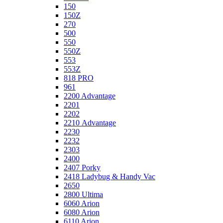
150
150Z
270
500
550
550Z
553
553Z
818 PRO
961
2200 Advantage
2201
2202
2210 Advantage
2230
2232
2303
2400
2407 Porky
2418 Ladybug & Handy Vac
2650
2800 Ultima
6060 Arion
6080 Arion
6110 Arion