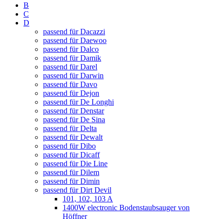
B
C
D
passend für Dacazzi
passend für Daewoo
passend für Dalco
passend für Damik
passend für Darel
passend für Darwin
passend für Davo
passend für Dejon
passend für De Longhi
passend für Denstar
passend für De Sina
passend für Delta
passend für Dewalt
passend für Dibo
passend für Dicaff
passend für Die Line
passend für Dilem
passend für Dimin
passend für Dirt Devil
101, 102, 103 A
1400W electronic Bodenstaubsauger von
Höffner