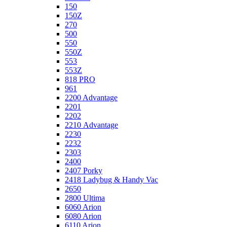
150
150Z
270
500
550
550Z
553
553Z
818 PRO
961
2200 Advantage
2201
2202
2210 Advantage
2230
2232
2303
2400
2407 Porky
2418 Ladybug & Handy Vac
2650
2800 Ultima
6060 Arion
6080 Arion
6110 Arion