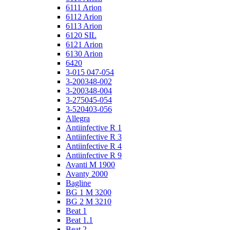
6111 Arion
6112 Arion
6113 Arion
6120 SIL
6121 Arion
6130 Arion
6420
3-015 047-054
3-200348-002
3-200348-004
3-275045-054
3-520403-056
Allegra
Antiinfective R 1
Antiinfective R 3
Antiinfective R 4
Antiinfective R 9
Avanti M 1900
Avanty 2000
Bagline
BG 1 M 3200
BG 2 M 3210
Beat 1
Beat 1.1
Beat 2