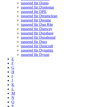
passend für Domo
passend für Domostar
passend für DPE
passend für Dreamclean
passend für Dreame
passend für Dun Rite
passend für Dunway
passend für Durabase
passend für Durabrand
passend für Duro
passend für Dustcraft
passend für Dynamix
passend für Dyson
E
F
G
H
I
J
K
L
M
N
O
P