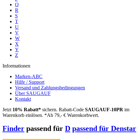
Q
R
S
T
U
V
W
X
Y
Z
Informationen
Marken-ABC
Hilfe / Support
Versand und Zahlungsbedingungen
Über SAUGAUF
Kontakt
Jetzt
10% Rabatt*
sichern. Rabatt-Code
SAUGAUF-10PR
im
Warenkorb einlösen. *Ab 79,- € Warenkorbwert.
Finder
passend für
D
passend für Denstar