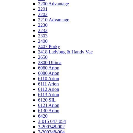
2200 Advantage
2201
2202
2210 Advantage
2230
2232
2303
2400
2407 Porky
2418 Ladybug & Handy Vac
2650
2800 Ultima
6060 Arion
6080 Arion
6110 Arion
6111 Arion
6112 Arion
6113 Arion
6120 SIL
6121 Arion
6130 Arion
6420
3-015 047-054
3-200348-002
3-200348-004