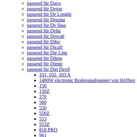
passend für Davo
passend für Dejon
passend für De Longhi
passend für Denstar
passend für De Sina
passend für Delta
passend für Dewalt
passend für Dibo
passend für Dicaff
passend für Die Line
passend für Dilem
passend für Dimin
passend für Dirt Devil
101, 102, 103 A
1400W electronic Bodenstaubsauger von Höffner
150
150Z
270
500
550
550Z
553
553Z
818 PRO
961