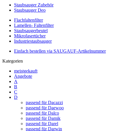
Staubsauger Zubehör
Staubsauger Deo
Flachfaltenfilter
Lamellen- Faltenfilter
Staubsaugerbeutel
Mikrofasertücher
Industriestaubsauger
Einfach bestellen via SAUGAUF-Artikelnummer
Kategorien
meistgekauft
Angebote
A
B
C
D
passend für Dacazzi
passend für Daewoo
passend für Dalco
passend für Damik
passend für Darel
passend für Darwin