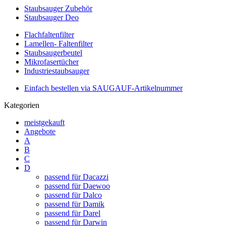
Staubsauger Zubehör
Staubsauger Deo
Flachfaltenfilter
Lamellen- Faltenfilter
Staubsaugerbeutel
Mikrofasertücher
Industriestaubsauger
Einfach bestellen via SAUGAUF-Artikelnummer
Kategorien
meistgekauft
Angebote
A
B
C
D
passend für Dacazzi
passend für Daewoo
passend für Dalco
passend für Damik
passend für Darel
passend für Darwin