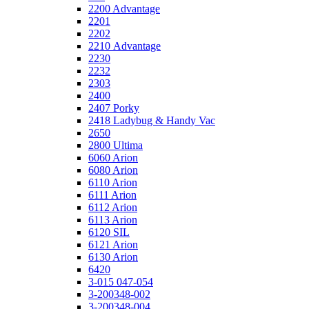
2200 Advantage
2201
2202
2210 Advantage
2230
2232
2303
2400
2407 Porky
2418 Ladybug & Handy Vac
2650
2800 Ultima
6060 Arion
6080 Arion
6110 Arion
6111 Arion
6112 Arion
6113 Arion
6120 SIL
6121 Arion
6130 Arion
6420
3-015 047-054
3-200348-002
3-200348-004