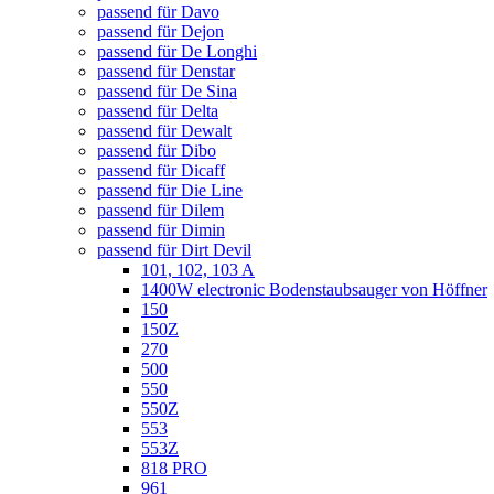
passend für Davo
passend für Dejon
passend für De Longhi
passend für Denstar
passend für De Sina
passend für Delta
passend für Dewalt
passend für Dibo
passend für Dicaff
passend für Die Line
passend für Dilem
passend für Dimin
passend für Dirt Devil
101, 102, 103 A
1400W electronic Bodenstaubsauger von Höffner
150
150Z
270
500
550
550Z
553
553Z
818 PRO
961