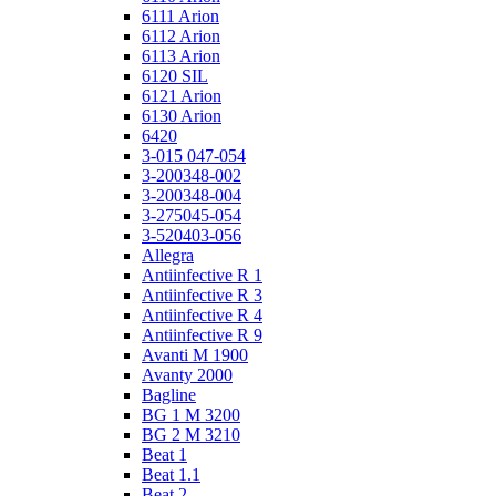
6111 Arion
6112 Arion
6113 Arion
6120 SIL
6121 Arion
6130 Arion
6420
3-015 047-054
3-200348-002
3-200348-004
3-275045-054
3-520403-056
Allegra
Antiinfective R 1
Antiinfective R 3
Antiinfective R 4
Antiinfective R 9
Avanti M 1900
Avanty 2000
Bagline
BG 1 M 3200
BG 2 M 3210
Beat 1
Beat 1.1
Beat 2