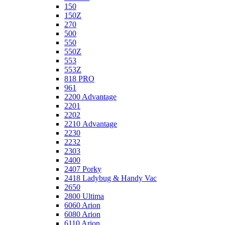
150
150Z
270
500
550
550Z
553
553Z
818 PRO
961
2200 Advantage
2201
2202
2210 Advantage
2230
2232
2303
2400
2407 Porky
2418 Ladybug & Handy Vac
2650
2800 Ultima
6060 Arion
6080 Arion
6110 Arion