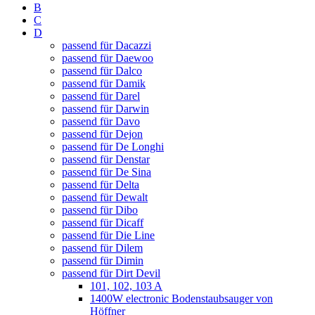
B
C
D
passend für Dacazzi
passend für Daewoo
passend für Dalco
passend für Damik
passend für Darel
passend für Darwin
passend für Davo
passend für Dejon
passend für De Longhi
passend für Denstar
passend für De Sina
passend für Delta
passend für Dewalt
passend für Dibo
passend für Dicaff
passend für Die Line
passend für Dilem
passend für Dimin
passend für Dirt Devil
101, 102, 103 A
1400W electronic Bodenstaubsauger von
Höffner