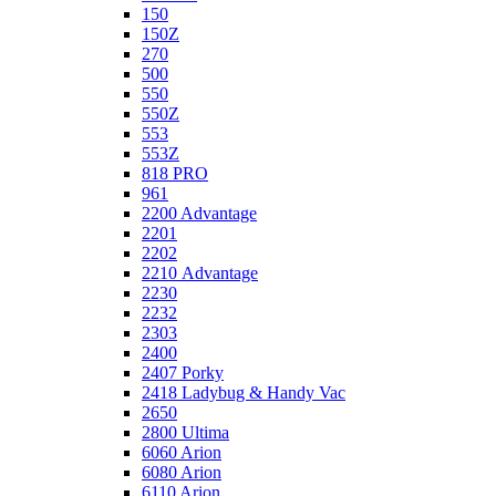
150
150Z
270
500
550
550Z
553
553Z
818 PRO
961
2200 Advantage
2201
2202
2210 Advantage
2230
2232
2303
2400
2407 Porky
2418 Ladybug & Handy Vac
2650
2800 Ultima
6060 Arion
6080 Arion
6110 Arion