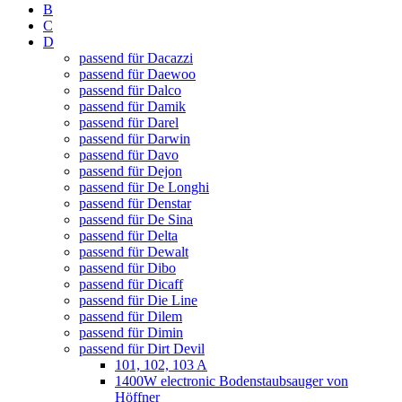
B
C
D
passend für Dacazzi
passend für Daewoo
passend für Dalco
passend für Damik
passend für Darel
passend für Darwin
passend für Davo
passend für Dejon
passend für De Longhi
passend für Denstar
passend für De Sina
passend für Delta
passend für Dewalt
passend für Dibo
passend für Dicaff
passend für Die Line
passend für Dilem
passend für Dimin
passend für Dirt Devil
101, 102, 103 A
1400W electronic Bodenstaubsauger von
Höffner