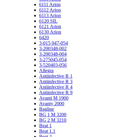
6111 Arion
6112 Arion
6113 Arion
6120 SIL
6121 Arion
6130 Arion
6420
3-015 047-054
3-200348-002
3-200348-004
3-275045-054
3-520403-056
Allegra
Antiinfective R 1
Antiinfective R 3
Antiinfective R 4
Antiinfective R 9
Avanti M 1900
Avanty 2000
Bagline
BG 1 M 3200
BG 2 M 3210
Beat 1
Beat 1.1
Beat 2