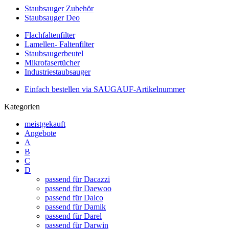
Staubsauger Zubehör
Staubsauger Deo
Flachfaltenfilter
Lamellen- Faltenfilter
Staubsaugerbeutel
Mikrofasertücher
Industriestaubsauger
Einfach bestellen via SAUGAUF-Artikelnummer
Kategorien
meistgekauft
Angebote
A
B
C
D
passend für Dacazzi
passend für Daewoo
passend für Dalco
passend für Damik
passend für Darel
passend für Darwin