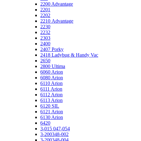
2200 Advantage
2201
2202
2210 Advantage
2230
2232
2303
2400
2407 Porky
2418 Ladybug & Handy Vac
2650
2800 Ultima
6060 Arion
6080 Arion
6110 Arion
6111 Arion
6112 Arion
6113 Arion
6120 SIL
6121 Arion
6130 Arion
6420
3-015 047-054
3-200348-002
3-200348-004