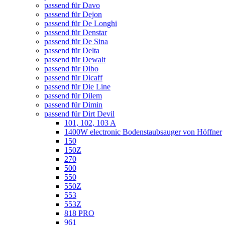
passend für Davo
passend für Dejon
passend für De Longhi
passend für Denstar
passend für De Sina
passend für Delta
passend für Dewalt
passend für Dibo
passend für Dicaff
passend für Die Line
passend für Dilem
passend für Dimin
passend für Dirt Devil
101, 102, 103 A
1400W electronic Bodenstaubsauger von Höffner
150
150Z
270
500
550
550Z
553
553Z
818 PRO
961