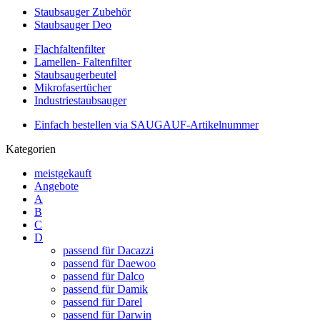
Staubsauger Zubehör
Staubsauger Deo
Flachfaltenfilter
Lamellen- Faltenfilter
Staubsaugerbeutel
Mikrofasertücher
Industriestaubsauger
Einfach bestellen via SAUGAUF-Artikelnummer
Kategorien
meistgekauft
Angebote
A
B
C
D
passend für Dacazzi
passend für Daewoo
passend für Dalco
passend für Damik
passend für Darel
passend für Darwin