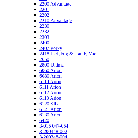
2200 Advantage
2201
2202
2210 Advantage
2230
2232
2303
2400
2407 Porky
2418 Ladybug & Handy Vac
2650
2800 Ultima
6060 Arion
6080 Arion
6110 Arion
6111 Arion
6112 Arion
6113 Arion
6120 SIL
6121 Arion
6130 Arion
6420
3-015 047-054
3-200348-002
3-200348-004