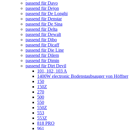
passend für Davo
passend für Dejon
passend für De Longhi
passend für Denstar
passend für De Sina
passend für Delta
passend für Dewalt
passend für Dibo
passend für Dicaff
passend für Die Line
passend für Dilem
passend für Dimin
passend für Dirt Devil
101, 102, 103 A
1400W electronic Bodenstaubsauger von Höffner
150
150Z
270
500
550
550Z
553
553Z
818 PRO
961