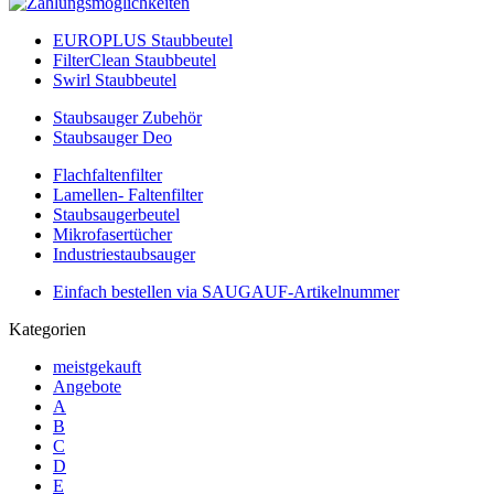
EUROPLUS Staubbeutel
FilterClean Staubbeutel
Swirl Staubbeutel
Staubsauger Zubehör
Staubsauger Deo
Flachfaltenfilter
Lamellen- Faltenfilter
Staubsaugerbeutel
Mikrofasertücher
Industriestaubsauger
Einfach bestellen via SAUGAUF-Artikelnummer
Kategorien
meistgekauft
Angebote
A
B
C
D
E