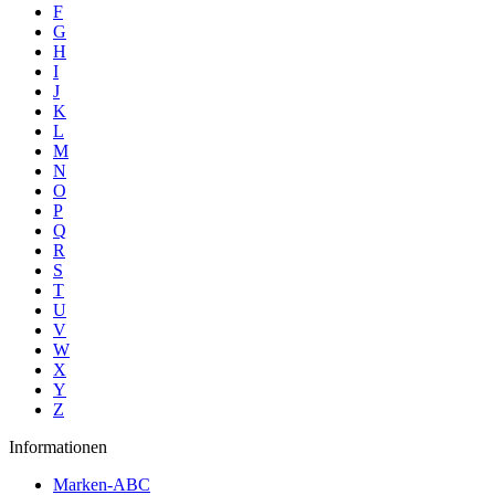
F
G
H
I
J
K
L
M
N
O
P
Q
R
S
T
U
V
W
X
Y
Z
Informationen
Marken-ABC