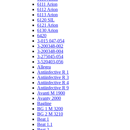
6111 Arion
6112 Arion
6113 Arion
6120 SIL
6121 Arion
6130 Arion
6420
3-015 047-054
3-200348-002
3-200348-004
3-275045-054
3-520403-056
Allegra
Antiinfective R 1
Antiinfective R 3
Antiinfective R 4
Antiinfective R 9
Avanti M 1900
Avanty 2000
Bagline
BG 1 M 3200
BG 2 M 3210
Beat 1
Beat 1.1
Beat 2