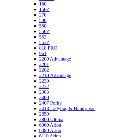
150
150Z
270
500
550
550Z
553
553Z
818 PRO
961
2200 Advantage
2201
2202
2210 Advantage
2230
2232
2303
2400
2407 Porky
2418 Ladybug & Handy Vac
2650
2800 Ultima
6060 Arion
6080 Arion
6110 Arion