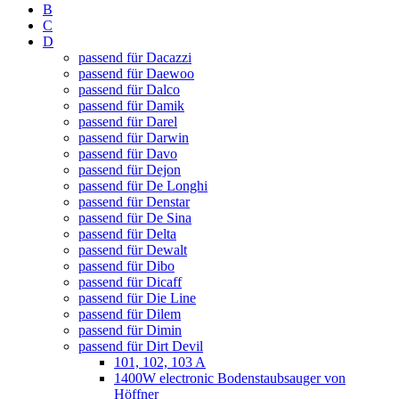
B
C
D
passend für Dacazzi
passend für Daewoo
passend für Dalco
passend für Damik
passend für Darel
passend für Darwin
passend für Davo
passend für Dejon
passend für De Longhi
passend für Denstar
passend für De Sina
passend für Delta
passend für Dewalt
passend für Dibo
passend für Dicaff
passend für Die Line
passend für Dilem
passend für Dimin
passend für Dirt Devil
101, 102, 103 A
1400W electronic Bodenstaubsauger von
Höffner