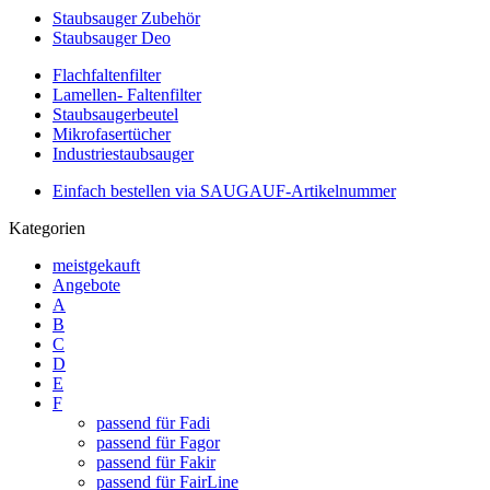
Staubsauger Zubehör
Staubsauger Deo
Flachfaltenfilter
Lamellen- Faltenfilter
Staubsaugerbeutel
Mikrofasertücher
Industriestaubsauger
Einfach bestellen via SAUGAUF-Artikelnummer
Kategorien
meistgekauft
Angebote
A
B
C
D
E
F
passend für Fadi
passend für Fagor
passend für Fakir
passend für FairLine