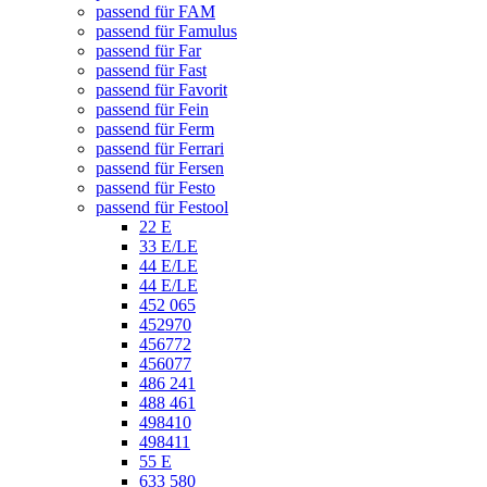
passend für FAM
passend für Famulus
passend für Far
passend für Fast
passend für Favorit
passend für Fein
passend für Ferm
passend für Ferrari
passend für Fersen
passend für Festo
passend für Festool
22 E
33 E/LE
44 E/LE
44 E/LE
452 065
452970
456772
456077
486 241
488 461
498410
498411
55 E
633 580