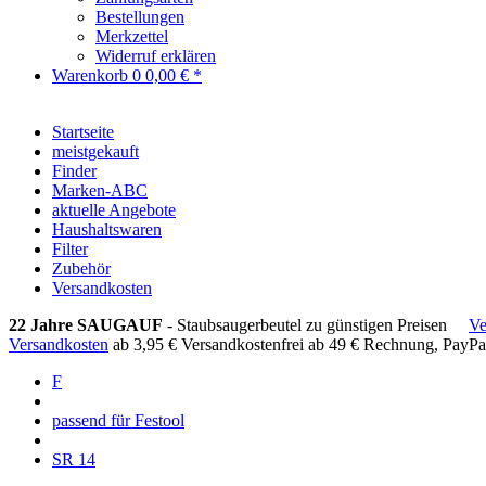
Bestellungen
Merkzettel
Widerruf erklären
Warenkorb
0
0,00 € *
Startseite
meistgekauft
Finder
Marken-ABC
aktuelle Angebote
Haushaltswaren
Filter
Zubehör
Versandkosten
22 Jahre SAUGAUF
- Staubsaugerbeutel zu günstigen Preisen
Ve
Versandkosten
ab 3,95 €
Versandkostenfrei ab 49 €
Rechnung, PayPa
F
passend für Festool
SR 14