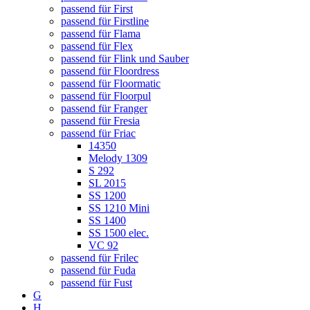
passend für First
passend für Firstline
passend für Flama
passend für Flex
passend für Flink und Sauber
passend für Floordress
passend für Floormatic
passend für Floorpul
passend für Franger
passend für Fresia
passend für Friac
14350
Melody 1309
S 292
SL 2015
SS 1200
SS 1210 Mini
SS 1400
SS 1500 elec.
VC 92
passend für Frilec
passend für Fuda
passend für Fust
G
H