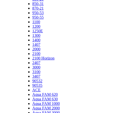
850-31
870-21
950-53
950-55
1100
1200
1250E
1300
1400
1407
2000
2100
2100 Horizon
2407
3000
3100
3407
90532
90535
ACE
Aqua FAM 620
Aqua FAM 630
Aqua FAM 1000
Aqua FAM 2000
Aqua FAM 3000