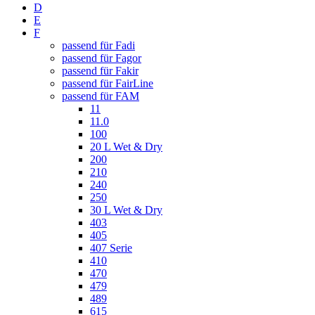
D
E
F
passend für Fadi
passend für Fagor
passend für Fakir
passend für FairLine
passend für FAM
11
11.0
100
20 L Wet & Dry
200
210
240
250
30 L Wet & Dry
403
405
407 Serie
410
470
479
489
615