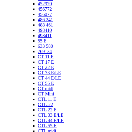
452970
456772
456077
486 241
488 461
498410
498411
55 E
633 580
769134
CT 11 E
CT 17 E
CT 22 E
CT 33 E/LE
CT 44 E/LE
CT 55 E
CT midi
CT Mini
CTL 11 E
CTL-22
CTL 22 E
CTL 33 E/LE
CTL 44 E/LE
CTL 55 E
CTL midi