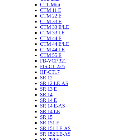
CTL Mini
CTM 11 E
CTM 22 E
CTM 33 E
CTM 33 E/LE
CTM 33 LE
CTM 44 E
CTM 44 E/LE
CTM 44 LE
CTM 55 E
FB-VCP 321
FIS-CT 22/5
HF-CT17
SR 12
SR 12 LE-AS
SR 13 E
SR 14
SR 14 E
SR 14 E-AS
SR 14 LE
SR 15
SR 151 E
SR 151 LE-AS
SR 152 LE-AS
SR 200 E