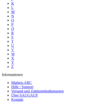
K
L
M
N
O
P
Q
R
S
T
U
V
W
X
Y
Z
Informationen
Marken-ABC
Hilfe / Support
Versand und Zahlungsbedingungen
Über SAUGAUF
Kontakt