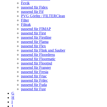
Fevik
passend für Fidex
passend für Fif
PVG Görlitz / FILTERClean
Filter
Filtrak
passend für FIMAP
passend für First
passend für Firstline
passend für Flama
passend für Flex
passend für Flink und Sauber
passend für Floordress
passend für Floormatic
passend für Floorpul
passend für Franger
passend für Fresia
passend für Friac
passend für Frilec
passend für Fuda
passend für Fust
G
H
I
J