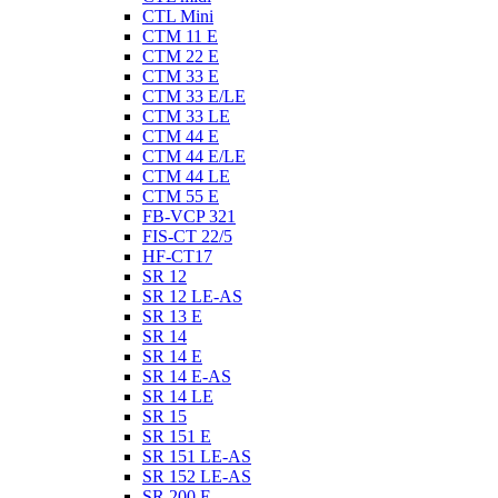
CTL Mini
CTM 11 E
CTM 22 E
CTM 33 E
CTM 33 E/LE
CTM 33 LE
CTM 44 E
CTM 44 E/LE
CTM 44 LE
CTM 55 E
FB-VCP 321
FIS-CT 22/5
HF-CT17
SR 12
SR 12 LE-AS
SR 13 E
SR 14
SR 14 E
SR 14 E-AS
SR 14 LE
SR 15
SR 151 E
SR 151 LE-AS
SR 152 LE-AS
SR 200 E