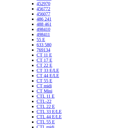
452970
456772
456077
486 241
488 461
498410
498411
55 E
633 580
769134
CT 11 E
CT 17 E
CT 22 E
CT 33 E/LE
CT 44 E/LE
CT 55 E
CT midi
CT Mini
CTL 11 E
CTL-22
CTL 22 E
CTL 33 E/LE
CTL 44 E/LE
CTL 55 E
CTL midi