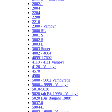
2002.1
2004
2204
2208
2210
2300 - Vampyr
3000 SL
3001 S
3002 S
3003 L
3003 Super
4002 - 4004
4055117602
4110 - 4111 Vampyr
4120 - Vampyr
4570
4580
5000 - 5002 Vampyrette
5000... 5999 - Vampyr
5010-5030
5020 (ab Bj. 1995) - Vampyr
5020 (Bis Baujahr 1989)
5037.0
590441
6002... 6009 - Vampyr