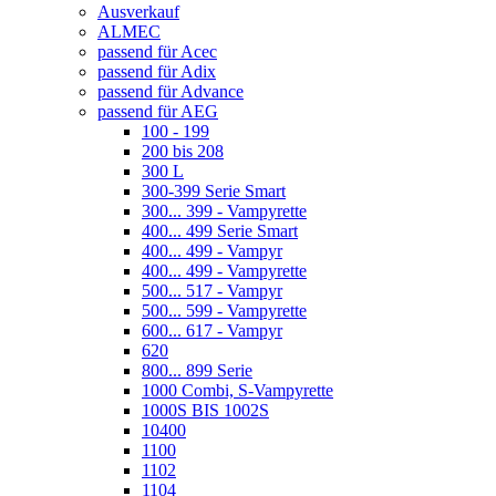
Ausverkauf
ALMEC
passend für Acec
passend für Adix
passend für Advance
passend für AEG
100 - 199
200 bis 208
300 L
300-399 Serie Smart
300... 399 - Vampyrette
400... 499 Serie Smart
400... 499 - Vampyr
400... 499 - Vampyrette
500... 517 - Vampyr
500... 599 - Vampyrette
600... 617 - Vampyr
620
800... 899 Serie
1000 Combi, S-Vampyrette
1000S BIS 1002S
10400
1100
1102
1104