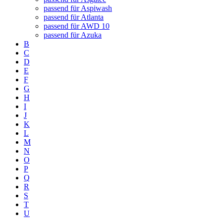
passend für Aspiwash
passend für Atlanta
passend für AWD 10
passend für Azuka
B
C
D
E
F
G
H
I
J
K
L
M
N
O
P
Q
R
S
T
U