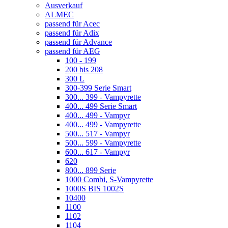
Ausverkauf
ALMEC
passend für Acec
passend für Adix
passend für Advance
passend für AEG
100 - 199
200 bis 208
300 L
300-399 Serie Smart
300... 399 - Vampyrette
400... 499 Serie Smart
400... 499 - Vampyr
400... 499 - Vampyrette
500... 517 - Vampyr
500... 599 - Vampyrette
600... 617 - Vampyr
620
800... 899 Serie
1000 Combi, S-Vampyrette
1000S BIS 1002S
10400
1100
1102
1104