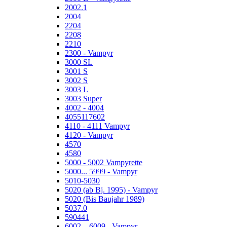
2002.1
2004
2204
2208
2210
2300 - Vampyr
3000 SL
3001 S
3002 S
3003 L
3003 Super
4002 - 4004
4055117602
4110 - 4111 Vampyr
4120 - Vampyr
4570
4580
5000 - 5002 Vampyrette
5000... 5999 - Vampyr
5010-5030
5020 (ab Bj. 1995) - Vampyr
5020 (Bis Baujahr 1989)
5037.0
590441
6002... 6009 - Vampyr