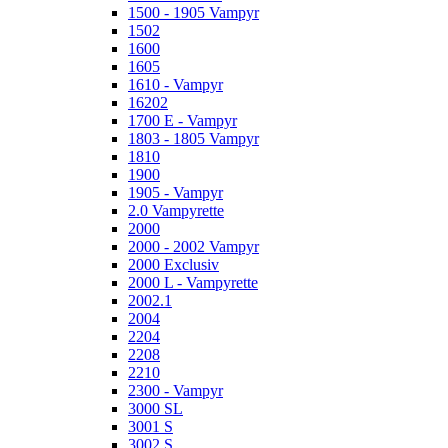
1500 - 1905 Vampyr
1502
1600
1605
1610 - Vampyr
16202
1700 E - Vampyr
1803 - 1805 Vampyr
1810
1900
1905 - Vampyr
2.0 Vampyrette
2000
2000 - 2002 Vampyr
2000 Exclusiv
2000 L - Vampyrette
2002.1
2004
2204
2208
2210
2300 - Vampyr
3000 SL
3001 S
3002 S