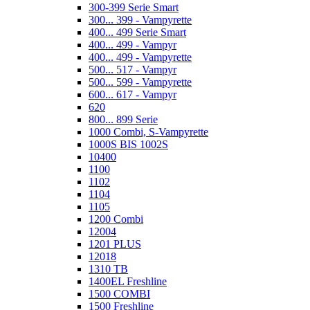
300-399 Serie Smart
300... 399 - Vampyrette
400... 499 Serie Smart
400... 499 - Vampyr
400... 499 - Vampyrette
500... 517 - Vampyr
500... 599 - Vampyrette
600... 617 - Vampyr
620
800... 899 Serie
1000 Combi, S-Vampyrette
1000S BIS 1002S
10400
1100
1102
1104
1105
1200 Combi
12004
1201 PLUS
12018
1310 TB
1400EL Freshline
1500 COMBI
1500 Freshline