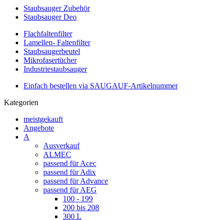
Staubsauger Zubehör
Staubsauger Deo
Flachfaltenfilter
Lamellen- Faltenfilter
Staubsaugerbeutel
Mikrofasertücher
Industriestaubsauger
Einfach bestellen via SAUGAUF-Artikelnummer
Kategorien
meistgekauft
Angebote
A
Ausverkauf
ALMEC
passend für Acec
passend für Adix
passend für Advance
passend für AEG
100 - 199
200 bis 208
300 L