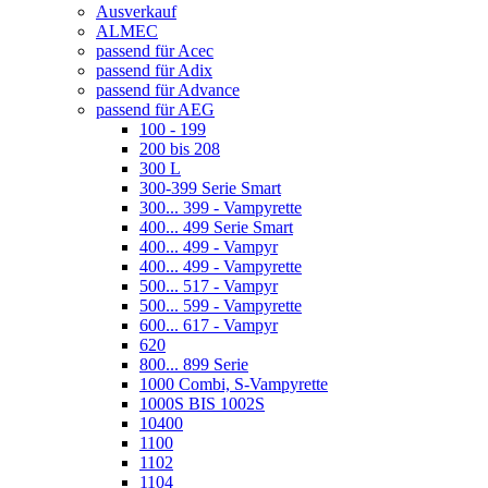
Ausverkauf
ALMEC
passend für Acec
passend für Adix
passend für Advance
passend für AEG
100 - 199
200 bis 208
300 L
300-399 Serie Smart
300... 399 - Vampyrette
400... 499 Serie Smart
400... 499 - Vampyr
400... 499 - Vampyrette
500... 517 - Vampyr
500... 599 - Vampyrette
600... 617 - Vampyr
620
800... 899 Serie
1000 Combi, S-Vampyrette
1000S BIS 1002S
10400
1100
1102
1104