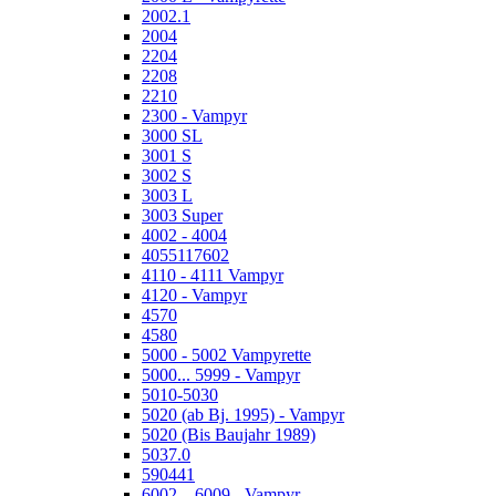
2002.1
2004
2204
2208
2210
2300 - Vampyr
3000 SL
3001 S
3002 S
3003 L
3003 Super
4002 - 4004
4055117602
4110 - 4111 Vampyr
4120 - Vampyr
4570
4580
5000 - 5002 Vampyrette
5000... 5999 - Vampyr
5010-5030
5020 (ab Bj. 1995) - Vampyr
5020 (Bis Baujahr 1989)
5037.0
590441
6002... 6009 - Vampyr