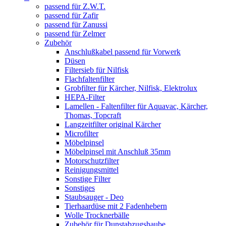
passend für Z.W.T.
passend für Zafir
passend für Zanussi
passend für Zelmer
Zubehör
Anschlußkabel passend für Vorwerk
Düsen
Filtersieb für Nilfisk
Flachfaltenfilter
Grobfilter für Kärcher, Nilfisk, Elektrolux
HEPA-Filter
Lamellen - Faltenfilter für Aquavac, Kärcher,
Thomas, Topcraft
Langzeitfilter original Kärcher
Microfilter
Möbelpinsel
Möbelpinsel mit Anschluß 35mm
Motorschutzfilter
Reinigungsmittel
Sonstige Filter
Sonstiges
Staubsauger - Deo
Tierhaardüse mit 2 Fadenhebern
Wolle Trocknerbälle
Zubehör für Dunstabzugshaube