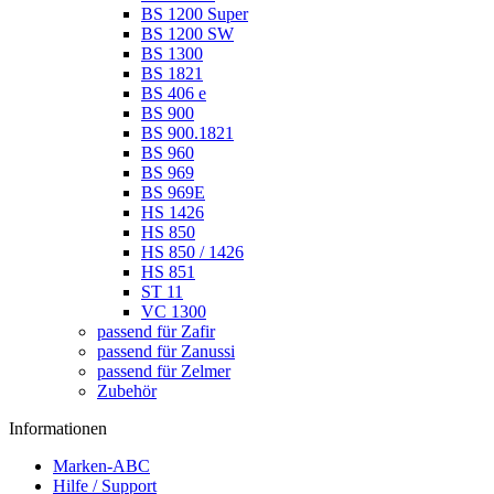
BS 1200 Super
BS 1200 SW
BS 1300
BS 1821
BS 406 e
BS 900
BS 900.1821
BS 960
BS 969
BS 969E
HS 1426
HS 850
HS 850 / 1426
HS 851
ST 11
VC 1300
passend für Zafir
passend für Zanussi
passend für Zelmer
Zubehör
Informationen
Marken-ABC
Hilfe / Support