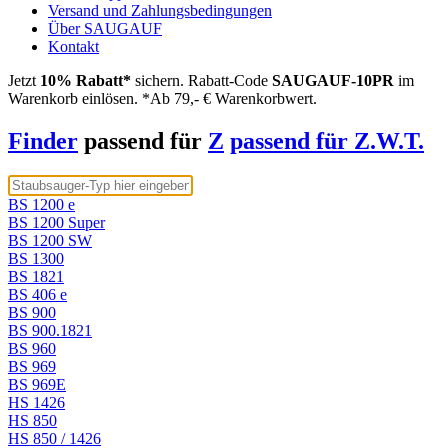
Versand und Zahlungsbedingungen
Über SAUGAUF
Kontakt
Jetzt
10% Rabatt*
sichern. Rabatt-Code
SAUGAUF-10PR
im
Warenkorb einlösen. *Ab 79,- € Warenkorbwert.
Finder
passend für
Z
passend für Z.W.T.
BS 1200 e
BS 1200 Super
BS 1200 SW
BS 1300
BS 1821
BS 406 e
BS 900
BS 900.1821
BS 960
BS 969
BS 969E
HS 1426
HS 850
HS 850 / 1426