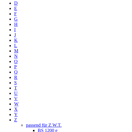
D
E
F
G
H
I
J
K
L
M
N
O
P
Q
R
S
T
U
V
W
X
Y
Z
passend für Z.W.T.
BS 1200 e