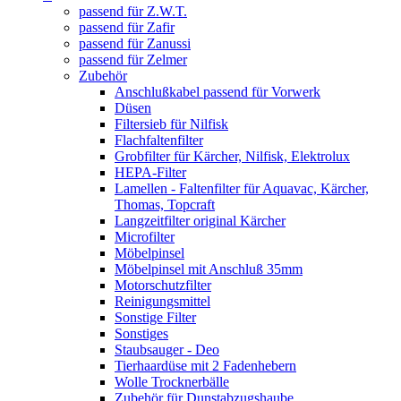
passend für Z.W.T.
passend für Zafir
passend für Zanussi
passend für Zelmer
Zubehör
Anschlußkabel passend für Vorwerk
Düsen
Filtersieb für Nilfisk
Flachfaltenfilter
Grobfilter für Kärcher, Nilfisk, Elektrolux
HEPA-Filter
Lamellen - Faltenfilter für Aquavac, Kärcher,
Thomas, Topcraft
Langzeitfilter original Kärcher
Microfilter
Möbelpinsel
Möbelpinsel mit Anschluß 35mm
Motorschutzfilter
Reinigungsmittel
Sonstige Filter
Sonstiges
Staubsauger - Deo
Tierhaardüse mit 2 Fadenhebern
Wolle Trocknerbälle
Zubehör für Dunstabzugshaube