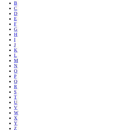
B
C
D
E
F
G
H
I
J
K
L
M
N
O
P
Q
R
S
T
U
V
W
X
Y
Z