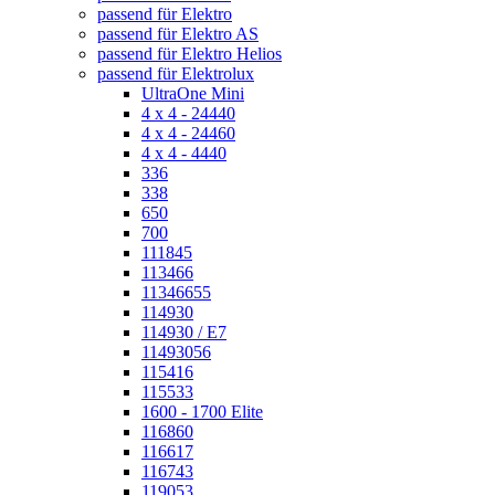
passend für Elektro
passend für Elektro AS
passend für Elektro Helios
passend für Elektrolux
UltraOne Mini
4 x 4 - 24440
4 x 4 - 24460
4 x 4 - 4440
336
338
650
700
111845
113466
11346655
114930
114930 / E7
11493056
115416
115533
1600 - 1700 Elite
116860
116617
116743
119053