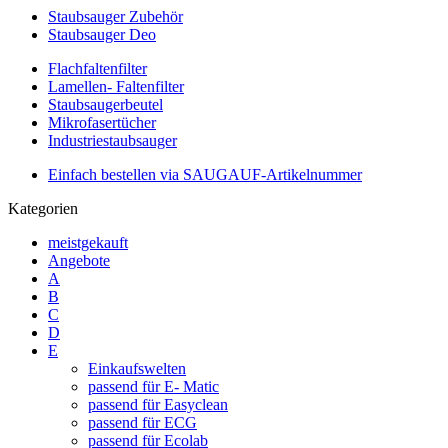
Staubsauger Zubehör
Staubsauger Deo
Flachfaltenfilter
Lamellen- Faltenfilter
Staubsaugerbeutel
Mikrofasertücher
Industriestaubsauger
Einfach bestellen via SAUGAUF-Artikelnummer
Kategorien
meistgekauft
Angebote
A
B
C
D
E
Einkaufswelten
passend für E- Matic
passend für Easyclean
passend für ECG
passend für Ecolab