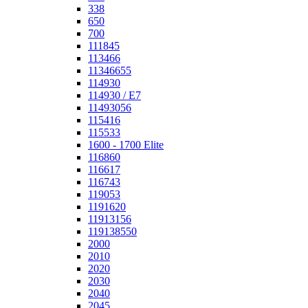
338
650
700
111845
113466
11346655
114930
114930 / E7
11493056
115416
115533
1600 - 1700 Elite
116860
116617
116743
119053
1191620
11913156
119138550
2000
2010
2020
2030
2040
2045