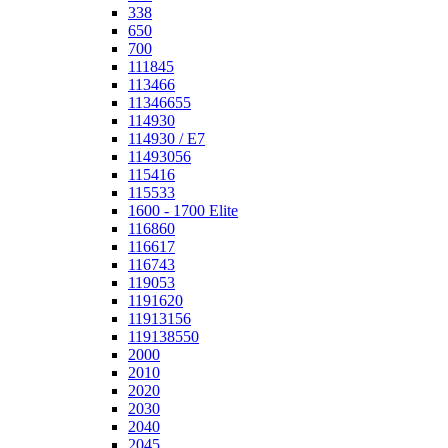
338
650
700
111845
113466
11346655
114930
114930 / E7
11493056
115416
115533
1600 - 1700 Elite
116860
116617
116743
119053
1191620
11913156
119138550
2000
2010
2020
2030
2040
2045