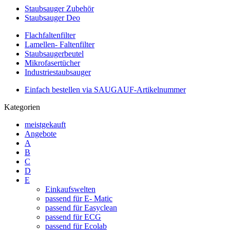
Staubsauger Zubehör
Staubsauger Deo
Flachfaltenfilter
Lamellen- Faltenfilter
Staubsaugerbeutel
Mikrofasertücher
Industriestaubsauger
Einfach bestellen via SAUGAUF-Artikelnummer
Kategorien
meistgekauft
Angebote
A
B
C
D
E
Einkaufswelten
passend für E- Matic
passend für Easyclean
passend für ECG
passend für Ecolab