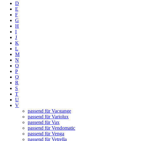
D
E
F
G
H
I
J
K
L
M
N
O
P
Q
R
S
T
U
V
passend für Vacgange
passend für Variolux
passend für Vax
passend für Vendomatic
passend für Venga
passend für Vetrella