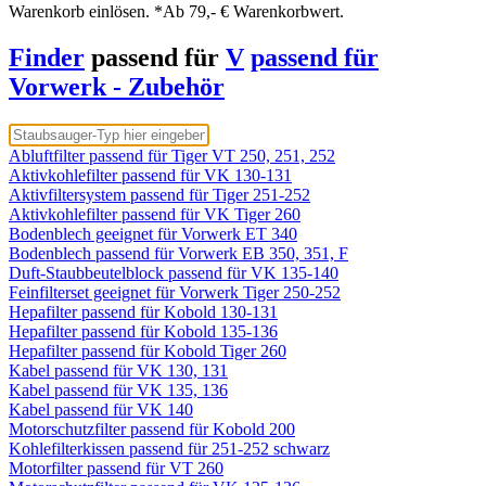
Warenkorb einlösen. *Ab 79,- € Warenkorbwert.
Finder
passend für
V
passend für
Vorwerk - Zubehör
Abluftfilter passend für Tiger VT 250, 251, 252
Aktivkohlefilter passend für VK 130-131
Aktivfiltersystem passend für Tiger 251-252
Aktivkohlefilter passend für VK Tiger 260
Bodenblech geeignet für Vorwerk ET 340
Bodenblech passend für Vorwerk EB 350, 351, F
Duft-Staubbeutelblock passend für VK 135-140
Feinfilterset geeignet für Vorwerk Tiger 250-252
Hepafilter passend für Kobold 130-131
Hepafilter passend für Kobold 135-136
Hepafilter passend für Kobold Tiger 260
Kabel passend für VK 130, 131
Kabel passend für VK 135, 136
Kabel passend für VK 140
Motorschutzfilter passend für Kobold 200
Kohlefilterkissen passend für 251-252 schwarz
Motorfilter passend für VT 260