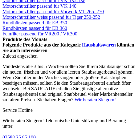
Motorschutzfilter passend für VK 135-136
Motorschutzfilter passend für VK 140
Motorschutzfilter passend für Vorwerk VT 265, 270
Motorschutzfilter weiss passend für Tiger 250-252
Rundbürsten passend für EB 350
Rundbürsten passend für EB 360
Feinfilter passend für VR200 / VR300
Produkte des Monats
Folgende Produkte aus der Kategorie
Haushaltswaren
könnten
Sie auch interessieren
Zuletzt angesehen
Mindestens alle 3 bis 5 Wochen sollten Sie Ihrem Staubsauger schon
ein neuen, frischen und vor allem leeren Staubsaugerbeutel gönnen.
Wenn Sie öfter in der Woche saugen oder größere Katastrophen
beseitigen müssen, sollten Sie den Staubsaugerbeutel einfach öfter
wechseln. Bei SAUGAUF erhalten Sie günstige alternative
Staubsaugerbeutel und original Staubbeutel vieler Markenhersteller
zu fairen Preisen. Sie haben Fragen?
Wir beraten Sie gern!
Service Hotline
Wir beraten Sie gern! Telefonische Unterstützung und Beratung
unter:
03588 25 85 100