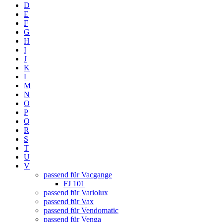
D
E
F
G
H
I
J
K
L
M
N
O
P
Q
R
S
T
U
V
passend für Vacgange
FJ 101
passend für Variolux
passend für Vax
passend für Vendomatic
passend für Venga