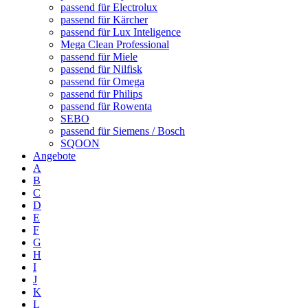
passend für Electrolux
passend für Kärcher
passend für Lux Inteligence
Mega Clean Professional
passend für Miele
passend für Nilfisk
passend für Omega
passend für Philips
passend für Rowenta
SEBO
passend für Siemens / Bosch
SQOON
Angebote
A
B
C
D
E
F
G
H
I
J
K
L