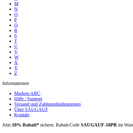
M
N
O
P
Q
R
S
T
U
V
W
X
Y
Z
Informationen
Marken-ABC
Hilfe / Support
Versand und Zahlungsbedingungen
Über SAUGAUF
Kontakt
Jetzt
10% Rabatt*
sichern. Rabatt-Code
SAUGAUF-10PR
im Ware