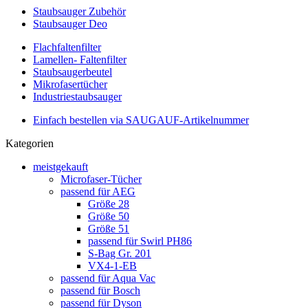
Staubsauger Zubehör
Staubsauger Deo
Flachfaltenfilter
Lamellen- Faltenfilter
Staubsaugerbeutel
Mikrofasertücher
Industriestaubsauger
Einfach bestellen via SAUGAUF-Artikelnummer
Kategorien
meistgekauft
Microfaser-Tücher
passend für AEG
Größe 28
Größe 50
Größe 51
passend für Swirl PH86
S-Bag Gr. 201
VX4-1-EB
passend für Aqua Vac
passend für Bosch
passend für Dyson