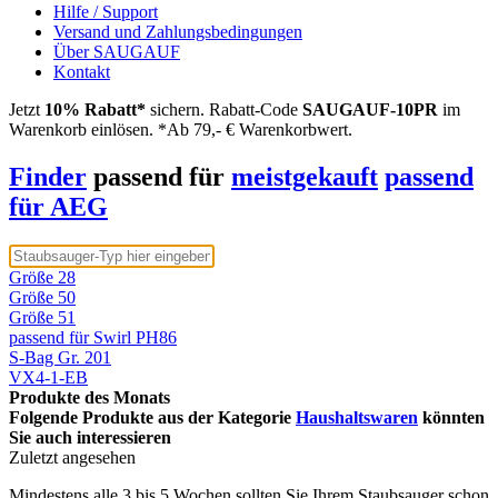
Hilfe / Support
Versand und Zahlungsbedingungen
Über SAUGAUF
Kontakt
Jetzt
10% Rabatt*
sichern. Rabatt-Code
SAUGAUF-10PR
im
Warenkorb einlösen. *Ab 79,- € Warenkorbwert.
Finder
passend für
meistgekauft
passend
für AEG
Größe 28
Größe 50
Größe 51
passend für Swirl PH86
S-Bag Gr. 201
VX4-1-EB
Produkte des Monats
Folgende Produkte aus der Kategorie
Haushaltswaren
könnten
Sie auch interessieren
Zuletzt angesehen
Mindestens alle 3 bis 5 Wochen sollten Sie Ihrem Staubsauger schon